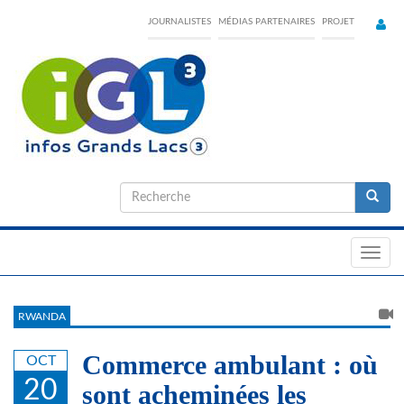
Skip
JOURNALISTES
MÉDIAS PARTENAIRES
PROJET
to
main
content
Formulaire
de
Recherche
recherche
Toggl
navig
RWANDA
Commerce ambulant : où
OCT
20
sont acheminées les