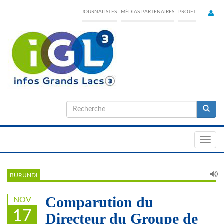
Skip
JOURNALISTES
MÉDIAS PARTENAIRES
PROJET
to
main
content
Formulaire
de
Recherche
recherche
Toggl
navig
BURUNDI
Comparution du
NOV
17
Directeur du Groupe de