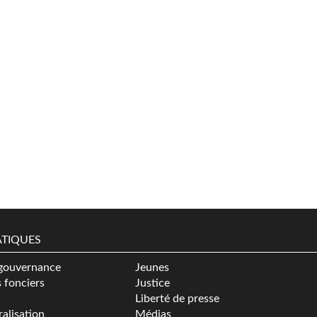
TIQUES
gouvernance
Jeunes
s fonciers
Justice
Liberté de presse
alisation
Médias