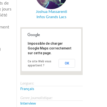
ts de
 jours
Joshua Massarenti
ciété
Infos Grands Lacs
mment
Impossible de charger
Google Maps correctement
)
sur cette page.
Ce site Web vous
OK
appartient ?
_RDC_ok.mp3
Langues:
Français
Genre journalistique:
Interview