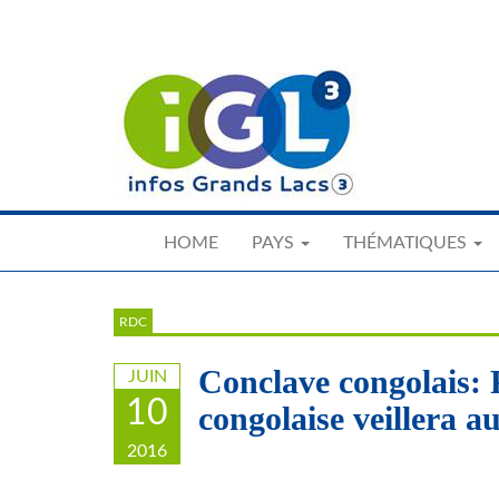
Skip
to
main
content
HOME
PAYS
THÉMATIQUES
RDC
Conclave congolais: P
JUIN
10
congolaise veillera a
2016