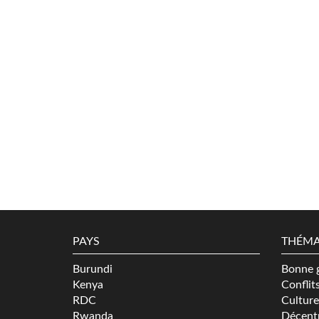
PAYS
THÉMA
Burundi
Bonne 
Kenya
Conflit
RDC
Culture
Rwanda
Décentr