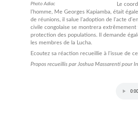
Me
Photo Adiac
Le coord
l’homme, Me Georges Kapiamba, était égale
Georges
de réunions, il salue l'adoption de l'acte d'
Kapiamba
civile congolaise se montrera extrêmement v
protection des populations. Il demande égal
les membres de la Lucha.
Ecoutez sa réaction recueillie à l'issue de c
Propos recueillis par Joshua Massarenti pour In
Itw_Georges_Kapiamba_So