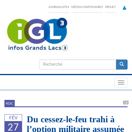
Skip
JOURNALISTES
MÉDIAS PARTENAIRES
PROJET
to
main
content
Formulaire
de
Recherche
recherche
Toggl
navig
RDC
Du cessez-le-feu trahi à
FÉV
27
l’option militaire assumée