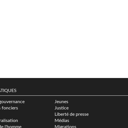
TIQUES
gouvernance
Jeunes
s fonciers
Justice
Liberté de presse
alisation
Médias
de l'homme
Migrations