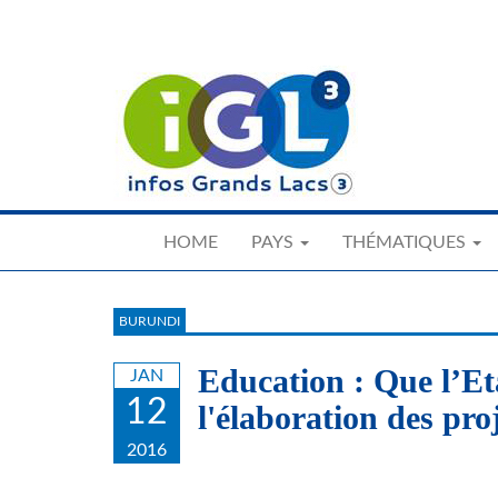
Skip
to
main
content
HOME
PAYS
THÉMATIQUES
BURUNDI
Education : Que l’Eta
JAN
12
l'élaboration des pro
2016