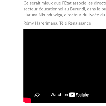
Ce serait mieux que l'Etat associe les direc
secteur éducationnel au Burundi, dans le b
Haruna Nkunduwiga, directeur du Lycée du c
Rémy Harerimana, Télé Renaissance