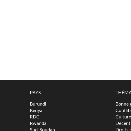
PAYS
THÉMA
Burundi
Bonne 
Kenya
Conflit
RDC
Culture
Rwanda
Décentr
Sud-Soudan
Droits 