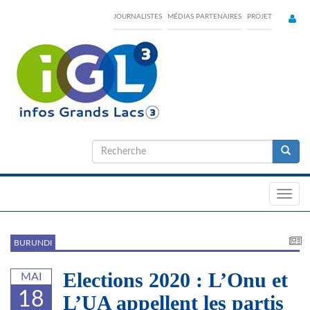
Skip
JOURNALISTES
MÉDIAS PARTENAIRES
PROJET
to
main
content
Formulaire
de
Recherche
recherche
Toggl
navig
BURUNDI
Elections 2020 : L’Onu et
MAI
18
L’UA appellent les partis