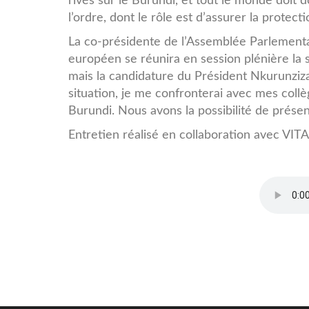
rivés sur le Burundi, et tout le monde doit 
l’ordre, dont le rôle est d’assurer la protect
La co-présidente de l’Assemblée Parlementa
européen se réunira en session plénière la 
mais la candidature du Président Nkurunziza
situation, je me confronterai avec mes coll
Burundi. Nous avons la possibilité de présent
Entretien réalisé en collaboration avec VIT
Interview_Kyenge_Candid