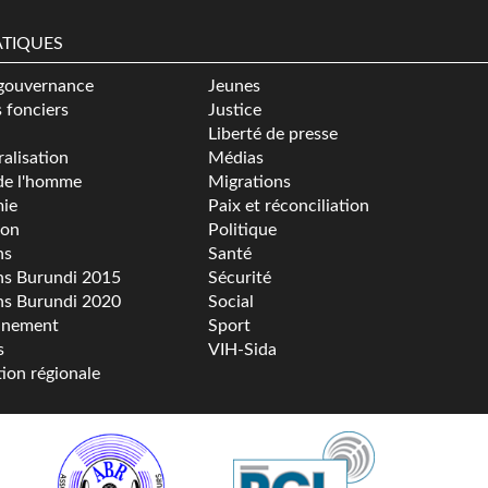
TIQUES
gouvernance
Jeunes
s fonciers
Justice
Liberté de presse
alisation
Médias
de l'homme
Migrations
ie
Paix et réconciliation
ion
Politique
ns
Santé
ns Burundi 2015
Sécurité
ns Burundi 2020
Social
nnement
Sport
s
VIH-Sida
tion régionale