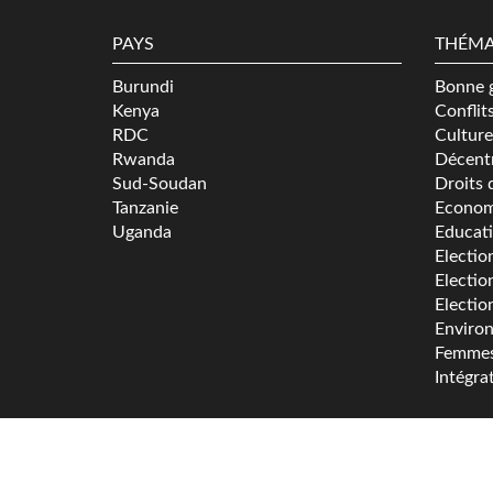
PAYS
THÉMA
Burundi
Bonne 
Kenya
Conflit
RDC
Culture
Rwanda
Décentr
Sud-Soudan
Droits 
Tanzanie
Econom
Uganda
Educat
Electio
Electio
Electio
Enviro
Femme
Intégra