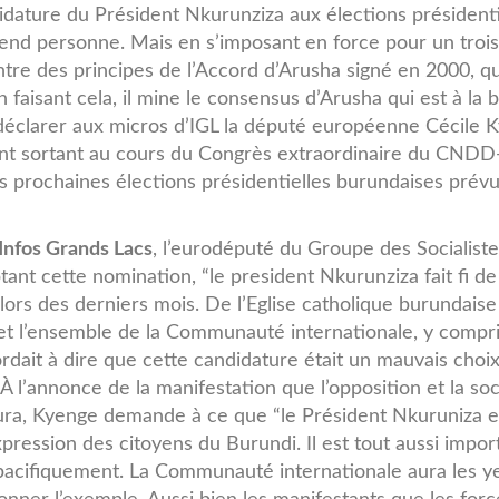
idature du Président Nkurunziza aux élections présidenti
end personne. Mais en s’imposant en force pour un troi
tre des principes de l’Accord d’Arusha signé en 2000, qui
 faisant cela, il mine le consensus d’Arusha qui est à la 
e déclarer aux micros d’IGL la député européenne Cécile 
dent sortant au cours du Congrès extraordinaire du CN
s prochaines élections présidentielles burundaises prév
Infos Grands Lacs
, l’eurodéputé du Groupe des Socialiste
t cette nomination, “le president Nkurunziza fait fi de
lors des derniers mois. De l’Eglise catholique burundaise
le et l’ensemble de la Communauté internationale, y compri
rdait à dire que cette candidature était un mauvais choix
À l’annonce de la manifestation que l’opposition et la soc
ra, Kyenge demande à ce que “le Président Nkuruniza e
xpression des citoyens du Burundi. Il est tout aussi impor
pacifiquement. La Communauté internationale aura les y