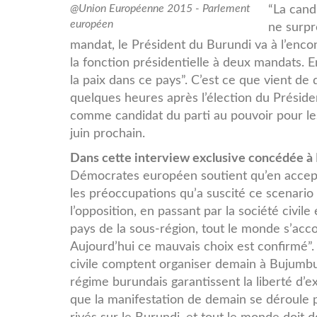
cecile-
@Union Européenne 2015 - Parlement
“La cand
européen
ne surpr
kyenge.jpg
mandat, le Président du Burundi va à l’encon
la fonction présidentielle à deux mandats. En
la paix dans ce pays”. C’est ce que vient d
quelques heures après l’élection du Prési
comme candidat du parti au pouvoir pour le
juin prochain.
Dans cette interview exclusive concédée à 
Démocrates européen soutient qu’en acceptan
les préoccupations qu’a suscité ce scenario 
l’opposition, en passant par la société civi
pays de la sous-région, tout le monde s’acco
Aujourd’hui ce mauvais choix est confirmé”. 
civile comptent organiser demain à Bujumbu
régime burundais garantissent la liberté d’e
que la manifestation de demain se déroule 