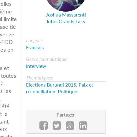
elles
sième
Joshua Massarenti
 limite
Infos Grands Lacs
base de
Kyenge,
Langues:
DD-FDD
Français
ues en
Genre journalistique:
Interview
s et
 toutes
Thématiques:
 à
Elections Burundi 2015
,
Paix et
s les
réconciliation
,
Politique
.
iété
t le
Partager
tant
eux