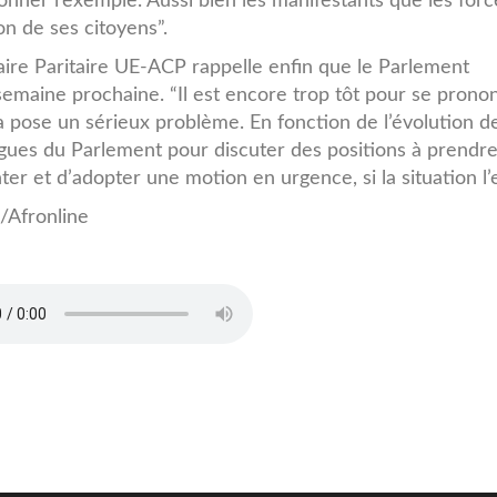
donner l’exemple. Aussi bien les manifestants que les for
ion de ses citoyens”.
ire Paritaire UE-ACP rappelle enfin que le Parlement
semaine prochaine. “Il est encore trop tôt pour se prono
 pose un sérieux problème. En fonction de l’évolution de
ègues du Parlement pour discuter des positions à prendre
er et d’adopter une motion en urgence, si la situation l’e
A/Afronline
ature_Nkurunziza.mp3