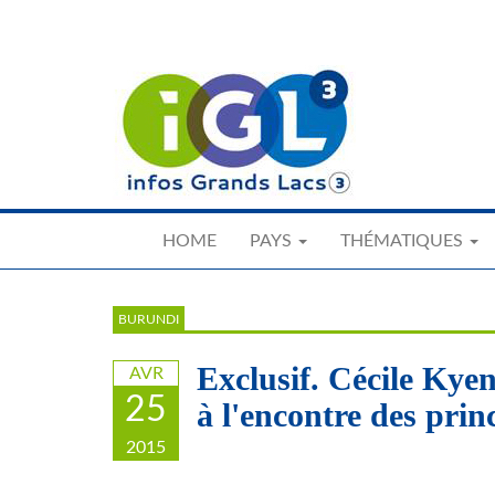
Skip
to
main
content
HOME
PAYS
THÉMATIQUES
BURUNDI
Exclusif. Cécile Kye
AVR
25
à l'encontre des pri
2015