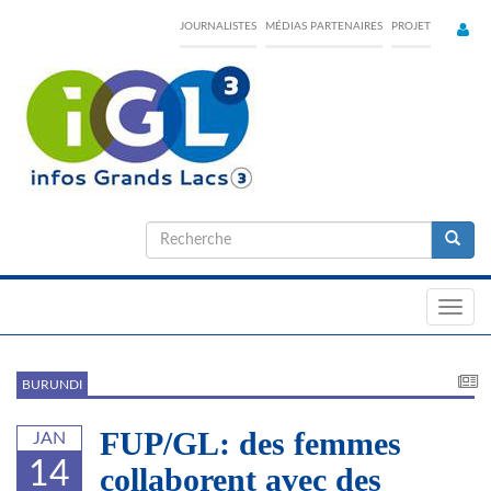
Skip
JOURNALISTES
MÉDIAS PARTENAIRES
PROJET
to
main
content
Formulaire
de
Recherche
recherche
Toggl
navig
BURUNDI
FUP/GL: des femmes
JAN
14
collaborent avec des