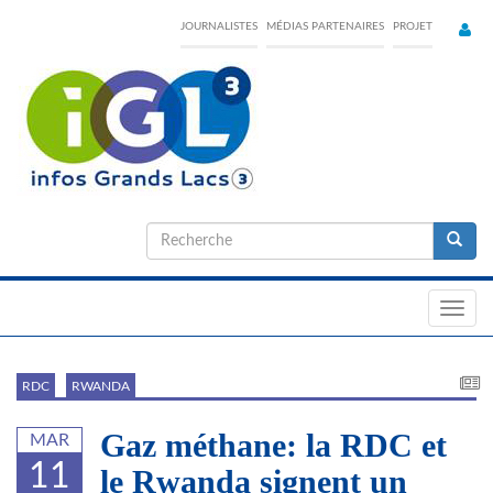
Skip
JOURNALISTES
MÉDIAS PARTENAIRES
PROJET
to
main
content
Formulaire
de
Recherche
recherche
Toggl
navig
RDC
RWANDA
Gaz méthane: la RDC et
MAR
11
le Rwanda signent un