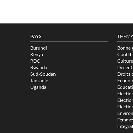
PAYS
THÉMA
Burundi
Bonne 
Kenya
Conflit
RDC
Culture
Rwanda
Décentr
Sud-Soudan
Droits 
Tanzanie
Econom
Uganda
Educat
Electio
Electio
Electio
Enviro
Femme
Intégra