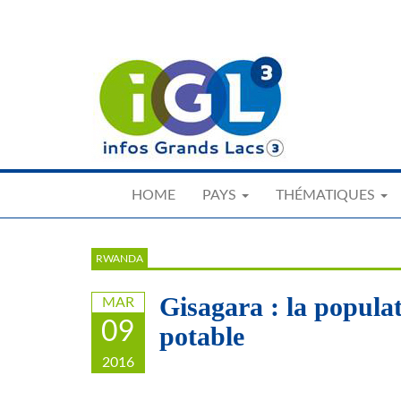
Skip
to
main
content
HOME
PAYS
THÉMATIQUES
RWANDA
Gisagara : la populat
MAR
09
potable
2016