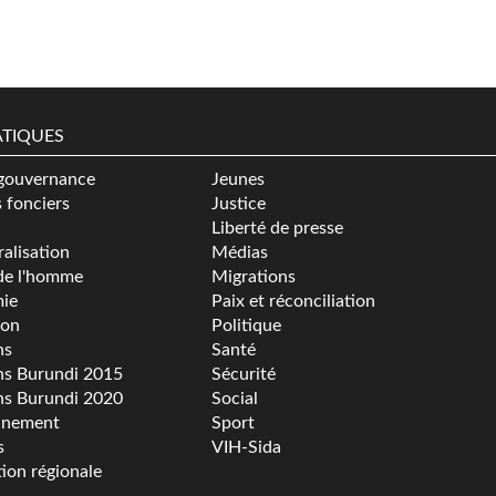
TIQUES
gouvernance
Jeunes
s fonciers
Justice
Liberté de presse
alisation
Médias
de l'homme
Migrations
ie
Paix et réconciliation
ion
Politique
ns
Santé
ns Burundi 2015
Sécurité
ns Burundi 2020
Social
nnement
Sport
s
VIH-Sida
tion régionale