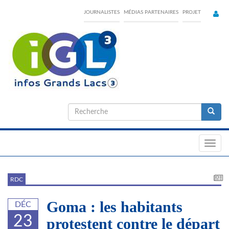
Skip
JOURNALISTES
MÉDIAS PARTENAIRES
PROJET
to
main
content
Formulaire
de
Recherche
recherche
Toggl
navig
RDC
Goma : les habitants
DÉC
23
protestent contre le départ