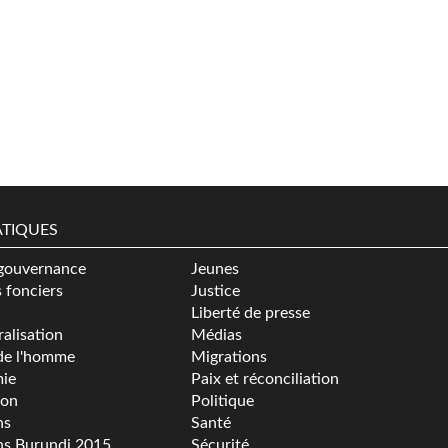
TIQUES
gouvernance
Jeunes
s fonciers
Justice
Liberté de presse
alisation
Médias
de l'homme
Migrations
ie
Paix et réconciliation
ion
Politique
ns
Santé
ns Burundi 2015
Sécurité