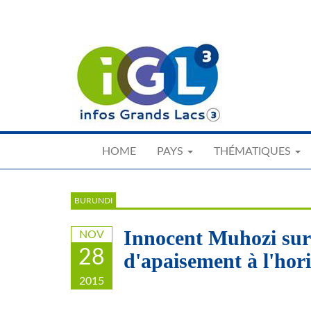
Skip
to
main
content
HOME
PAYS
THÉMATIQUES
BURUNDI
Innocent Muhozi sur 
NOV
28
d'apaisement à l'hor
2015