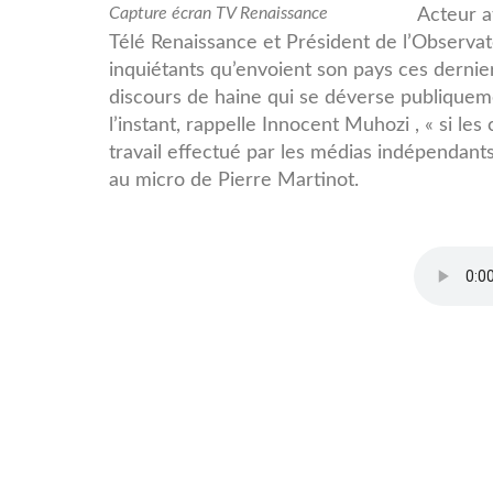
Innocent
Capture écran TV Renaissance
Acteur a
Télé Renaissance et Président de l’Observato
Muhozi
inquiétants qu’envoient son pays ces dernier
discours de haine qui se déverse publiqueme
l’instant, rappelle Innocent Muhozi , « si les
travail effectué par les médias indépendants 
au micro de Pierre Martinot.
Innocent_Muhozi_ok_.mp