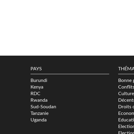
PAYS
THÉMA
Burundi
Bonne 
Kenya
Conflit
RDC
Culture
Rwanda
Décentr
Sud-Soudan
Droits 
Tanzanie
Econom
Uganda
Educat
Electio
Electio