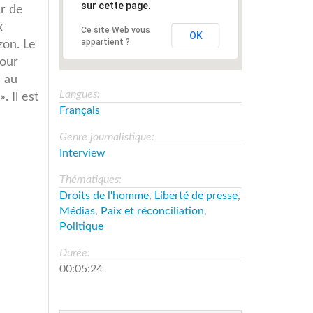
sur cette page.
ur de
x
Ce site Web vous
OK
appartient ?
zon. Le
Pour
e au
Langues:
. Il est
Français
Genre journalistique:
Interview
Thématiques:
Droits de l'homme
,
Liberté de presse
,
Médias
,
Paix et réconciliation
,
Politique
Durée:
00:05:24