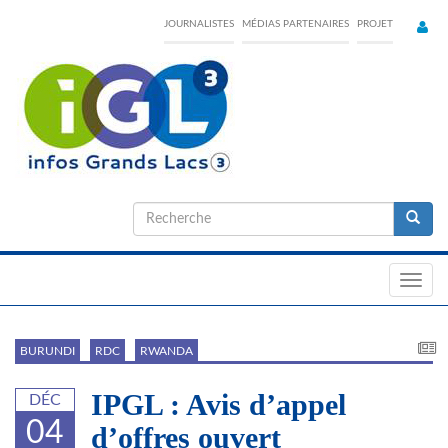
Skip
JOURNALISTES
MÉDIAS PARTENAIRES
PROJET
to
main
content
Formulaire
de
Recherche
recherche
Toggl
navig
BURUNDI
RDC
RWANDA
IPGL : Avis d’appel
DÉC
04
d’offres ouvert