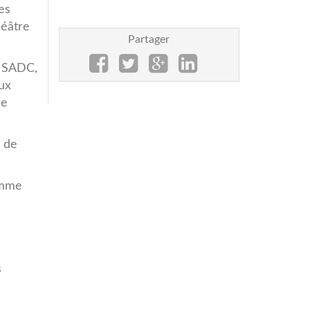
es
héâtre
Partager
a SADC,
ux
le
s de
omme
s