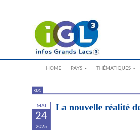
Skip
to
main
content
HOME
PAYS
THÉMATIQUES
RDC
La nouvelle réalité
MAI
24
2025