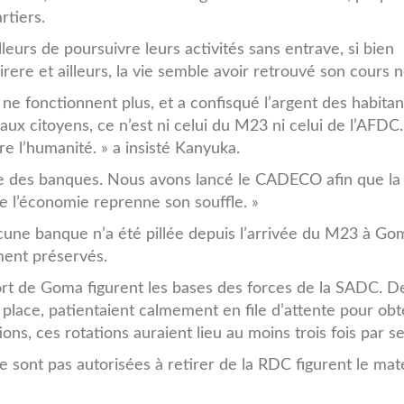
rtiers.
eurs de poursuivre leurs activités sans entrave, si bien
ere et ailleurs, la vie semble avoir retrouvé son cours 
 ne fonctionnent plus, et a confisqué l’argent des habitan
ux citoyens, ce n’est ni celui du M23 ni celui de l’AFDC.
e l’humanité. » a insisté Kanyuka.
e des banques. Nous avons lancé le CADECO afin que la
e l’économie reprenne son souffle. »
ne banque n’a été pillée depuis l’arrivée du M23 à Gom
ment préservés.
port de Goma figurent les bases des forces de la SADC. D
 place, patientaient calmement en file d’attente pour obt
tions, ces rotations auraient lieu au moins trois fois par s
 sont pas autorisées à retirer de la RDC figurent le maté