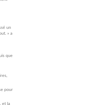
ssé un
ut. » a
uis que
res,
se pour
 et la