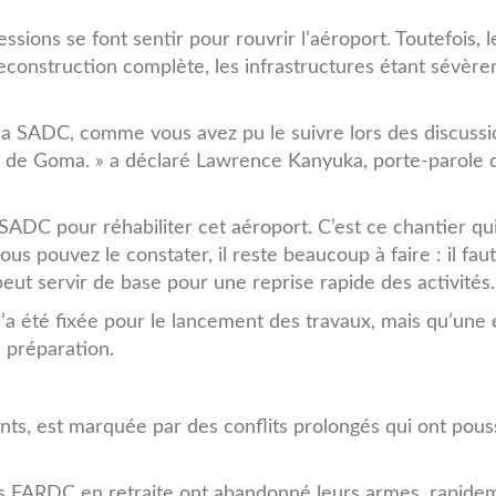
sions se font sentir pour rouvrir l’aéroport. Toutefois, l
reconstruction complète, les infrastructures étant sévèr
a SADC, comme vous avez pu le suivre lors des discussi
C de Goma. » a déclaré Lawrence Kanyuka, porte-parole 
ADC pour réhabiliter cet aéroport. C’est ce chantier qu
s pouvez le constater, il reste beaucoup à faire : il faut
peut servir de base pour une reprise rapide des activités.
’a été fixée pour le lancement des travaux, mais qu’une
 préparation.
ants, est marquée par des conflits prolongés qui ont pou
rces FARDC en retraite ont abandonné leurs armes, rapide