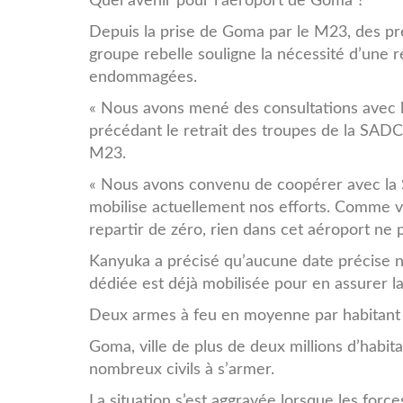
Quel avenir pour l’aéroport de Goma ?
Depuis la prise de Goma par le M23, des pres
groupe rebelle souligne la nécessité d’une 
endommagées.
« Nous avons mené des consultations avec l
précédant le retrait des troupes de la SAD
M23.
« Nous avons convenu de coopérer avec la S
mobilise actuellement nos efforts. Comme vou
repartir de zéro, rien dans cet aéroport ne 
Kanyuka a précisé qu’aucune date précise n
dédiée est déjà mobilisée pour en assurer la
Deux armes à feu en moyenne par habitant
Goma, ville de plus de deux millions d’habit
nombreux civils à s’armer.
La situation s’est aggravée lorsque les fo