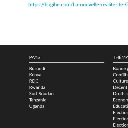
https://fr.igihe.com/La-nouvelle-realite-de
PAYS
THÉMA
Burundi
Bonne 
Kenya
Conflit
RDC
Culture
Rwanda
Décentr
Sud-Soudan
Droits 
Tanzanie
Econom
Uganda
Educat
Electio
Electio
Electio