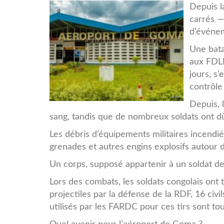
c8c492210b3f717cdfc5f194
Depuis l
carrés — 
d’événem
Une bata
aux FDLR
jours, s’
contrôle 
Depuis, 
sang, tandis que de nombreux soldats ont dû
Les débris d’équipements militaires incendi
grenades et autres engins explosifs autour de
Un corps, supposé appartenir à un soldat de
Lors des combats, les soldats congolais ont 
projectiles par la défense de la RDF, 16 civi
utilisés par les FARDC pour ces tirs sont to