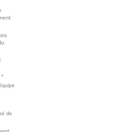
e
ement
ons
du
i
 »
 équipe
ssé de
ment