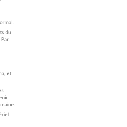
normal.
ts du
 Par
a, et
es
enir
emaine.
riel