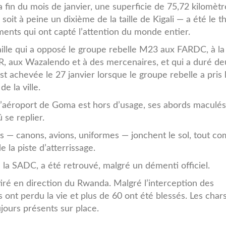
089349.jpg
a fin du mois de janvier, une superficie de 75,72 kilomètr
soit à peine un dixième de la taille de Kigali — a été le t
ents qui ont capté l’attention du monde entier.
ille qui a opposé le groupe rebelle M23 aux FARDC, à l
, aux Wazalendo et à des mercenaires, et qui a duré de
est achevée le 27 janvier lorsque le groupe rebelle a pris 
de la ville.
l’aéroport de Goma est hors d’usage, ses abords maculé
 se replier.
és — canons, avions, uniformes — jonchent le sol, tout c
 la piste d’atterrissage.
 la SADC, a été retrouvé, malgré un démenti officiel.
tiré en direction du Rwanda. Malgré l’interception des
ls ont perdu la vie et plus de 60 ont été blessés. Les char
ujours présents sur place.