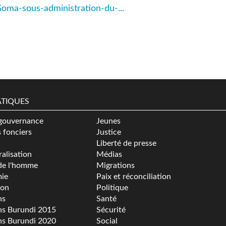
-Goma-sous-administration-du-...
TIQUES
gouvernance
Jeunes
s fonciers
Justice
Liberté de presse
alisation
Médias
de l'homme
Migrations
ie
Paix et réconciliation
ion
Politique
ns
Santé
ns Burundi 2015
Sécurité
ns Burundi 2020
Social