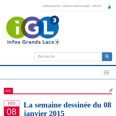
Skip
JOURNALISTES
MÉDIAS PARTENAIRES
PROJET
to
main
content
Formulaire
de
Recherche
recherche
Toggl
navig
RDC
La semaine dessinée du 08
FÉV
08
janvier 2015