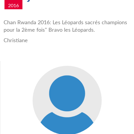
2016
Caricature_RDC.jpg
Chan Rwanda 2016: Les Léopards sacrés champions
pour la 2ème fois" Bravo les Léopards.
Christiane