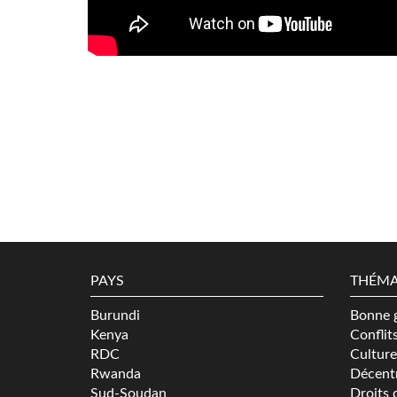
PAYS
THÉMA
Burundi
Bonne 
Kenya
Conflit
RDC
Culture
Rwanda
Décentr
Sud-Soudan
Droits 