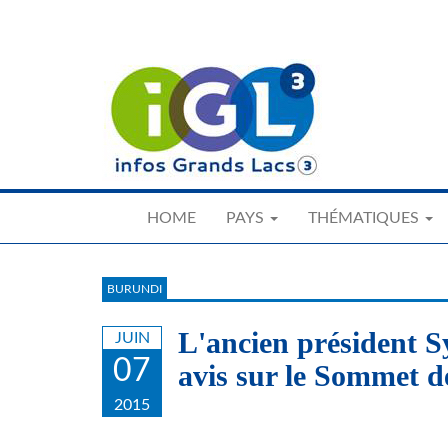
Skip
to
main
content
HOME
PAYS
THÉMATIQUES
BURUNDI
L'ancien président 
JUIN
07
avis sur le Sommet d
2015