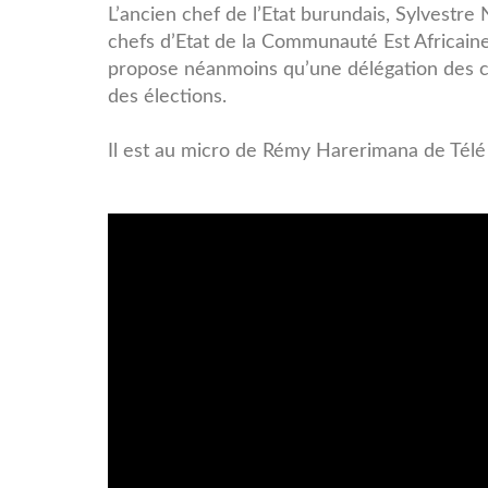
Sylvestre.jpg
L’ancien chef de l’Etat burundais, Sylvestre
chefs d’Etat de la Communauté Est Africaine 
propose néanmoins qu’une délégation des ch
des élections.
Il est au micro de Rémy Harerimana de Télé