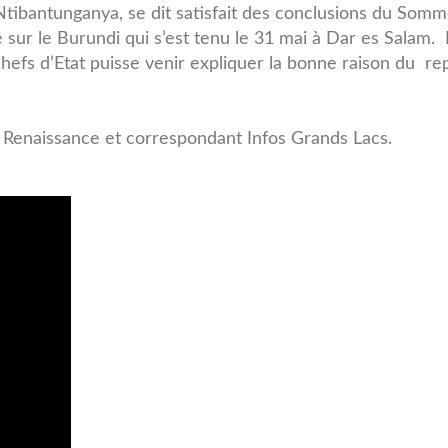
 Ntibantunganya, se dit satisfait des conclusions du Som
sur le Burundi qui s’est tenu le 31 mai à Dar es Salam. I
efs d’Etat puisse venir expliquer la bonne raison du re
 Renaissance et correspondant Infos Grands Lacs.