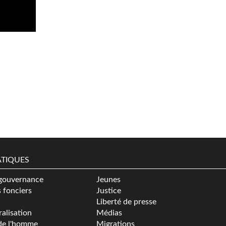
TIQUES
gouvernance
Jeunes
s fonciers
Justice
Liberté de presse
alisation
Médias
de l'homme
Migrations