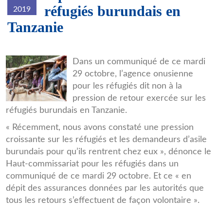
réfugiés burundais en
2019
Tanzanie
Refugies-
Dans un communiqué de ce mardi
29 octobre, l’agence onusienne
dans-
pour les réfugiés dit non à la
le-
pression de retour exercée sur les
camp-
réfugiés burundais en Tanzanie.
en-
« Récemment, nous avons constaté une pression
croissante sur les réfugiés et les demandeurs d’asile
Tanzanie.jpg
burundais pour qu’ils rentrent chez eux », dénonce le
Haut-commissariat pour les réfugiés dans un
communiqué de ce mardi 29 octobre. Et ce « en
dépit des assurances données par les autorités que
tous les retours s’effectuent de façon volontaire ».