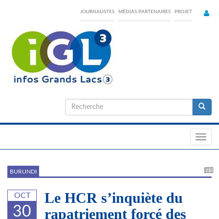
Skip
JOURNALISTES
MÉDIAS PARTENAIRES
PROJET
to
main
content
Formulaire
de
Recherche
recherche
Toggl
navig
BURUNDI
Le HCR s’inquiète du
OCT
30
rapatriement forcé des