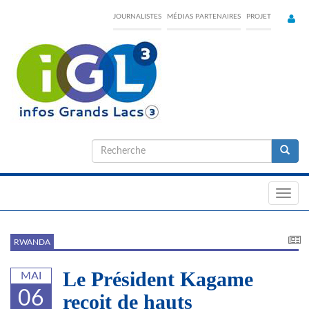
Skip
JOURNALISTES
MÉDIAS PARTENAIRES
PROJET
to
main
content
Formulaire
de
Recherche
recherche
Toggl
navig
RWANDA
Le Président Kagame
MAI
06
reçoit de hauts