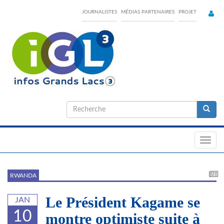
Skip
JOURNALISTES
MÉDIAS PARTENAIRES
PROJET
to
main
content
Formulaire
de
Recherche
recherche
Toggl
navig
RWANDA
Le Président Kagame se
JAN
10
montre optimiste suite à