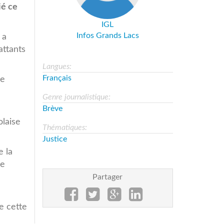
ié ce
IGL
Infos Grands Lacs
 a
attants
Langues:
Français
de
Genre journalistique:
Brève
olaise
Thématiques:
Justice
e la
de
Partager
re cette