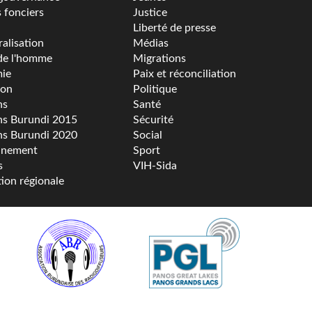
s fonciers
Justice
Liberté de presse
alisation
Médias
de l'homme
Migrations
ie
Paix et réconciliation
ion
Politique
ns
Santé
ns Burundi 2015
Sécurité
ns Burundi 2020
Social
nnement
Sport
s
VIH-Sida
tion régionale