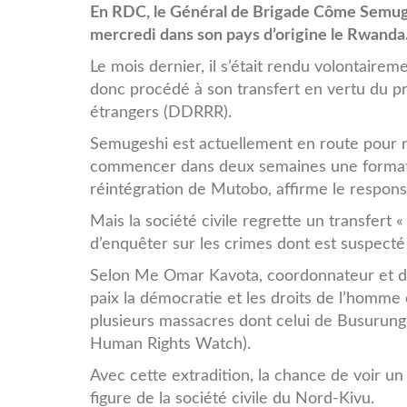
-5188-
En RDC, le Général de Brigade Côme Semuges
mercredi dans son pays d’origine le Rwanda
b5196.jpg
Le mois dernier, il s’était rendu volontair
donc procédé à son transfert en vertu du p
étrangers (DDRRR).
Semugeshi est actuellement en route pour r
commencer dans deux semaines une formatio
réintégration de Mutobo, affirme le respon
Mais la société civile regrette un transfert «
d’enquêter sur les crimes dont est suspect
Selon Me Omar Kavota, coordonnateur et dir
paix la démocratie et les droits de l’homme
plusieurs massacres dont celui de Busurung
Human Rights Watch).
Avec cette extradition, la chance de voir un 
figure de la société civile du Nord-Kivu.