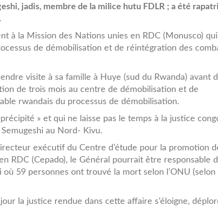
hi, jadis, membre de la milice hutu FDLR ; a été rapatr
.
ement à la Mission des Nations unies en RDC (Monusco) qui
rocessus de démobilisation et de réintégration des comb
endre visite à sa famille à Huye (sud du Rwanda) avant 
n de trois mois au centre de démobilisation et de
sable rwandais du processus de démobilisation.
 précipité » et qui ne laisse pas le temps à la justice cong
é Semugeshi au Nord- Kivu.
ecteur exécutif du Centre d’étude pour la promotion d
 en RDC (Cepado), le Général pourrait être responsable 
i où 59 personnes ont trouvé la mort selon l’ONU (selon
jour la justice rendue dans cette affaire s’éloigne, déplo