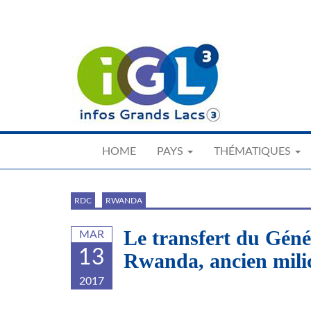
Skip
to
main
content
HOME
PAYS
THÉMATIQUES
RDC
RWANDA
Le transfert du Gén
MAR
13
Rwanda, ancien mil
2017