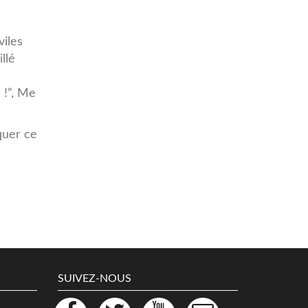
viles
llé
 !”, Me
quer ce
SUIVEZ-NOUS