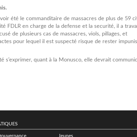
is.
oir été le commanditaire de massacres de plus de 59 ci
é FDLR en charge de la defense et la securité, il a travai
cusé de plusieurs cas de massacres, viols, pillages, et
actes pour lequel il est suspecté risque de rester impunis
aité s’exprimer, quant à la Monusco, elle devrait communi
TIQUES
gouvernance
Jeunes