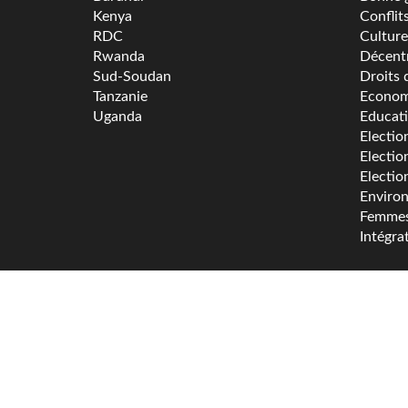
Kenya
Conflit
RDC
Culture
Rwanda
Décentr
Sud-Soudan
Droits 
Tanzanie
Econom
Uganda
Educat
Electio
Electio
Electio
Enviro
Femme
Intégra