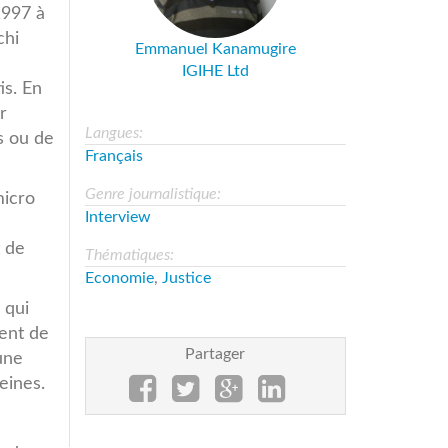
1997 à
chi
Emmanuel Kanamugire
IGIHE Ltd
is. En
r
Langues:
s ou de
Français
Genre journalistique:
micro
Interview
t de
Thématiques:
Economie
,
Justice
 qui
ment de
Partager
une
eines.