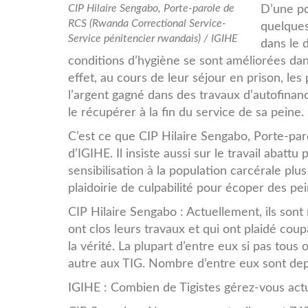
CIP.jpg
CIP Hilaire Sengabo, Porte-parole de
D’une po
RCS (Rwanda Correctional Service-
quelques
Service pénitencier rwandais) / IGIHE
dans le 
conditions d’hygiène se sont améliorées dans
effet, au cours de leur séjour en prison, l
l’argent gagn
é
dans des travaux d’autofinanc
le récupérer à la fin du service de sa peine.
C’est ce que CIP Hilaire Sengabo, Porte-pa
d’IGIHE. Il insiste aussi sur le travail abattu
sensibilisation à la population carcérale p
plaidoirie de culpabilité pour écoper des pe
CIP Hilaire Sengabo : Actuellement, ils son
ont clos leurs travaux et qui ont plaidé cou
la vérité. La plupart d’entre eux si pas tous
autre aux TIG. Nombre d’entre eux sont depu
IGIHE : Combien de Tigistes gérez-vous act