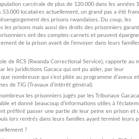
pulation carcérale de plus de 120.000 dans les années 
 53.000 locataires actuellement, un grand pas a été fran
désengorgement des prisons rwandaises. Du coup, les
 les prisons mais aussi des droits des prisonniers garant
es prisonniers ont des comptes-carnets et peuvent épargne
ement de la prison avant de l’envoyer dans leurs famille
role de RCS (Rwanda Correctional Service), rapporte au 
 par les juridictions Gacaca qui ont pu aider, par leur
lus que nombreuse qui s’est pliée au programme d’aveux e
ines de TIG (Travaux d’intérêt général).
t nombreux les prisonniers jugés par les Tribunaux Gacaca
pable et donné beaucoup d’informations utiles à l’éclate
 ont préféré passer une partie de leur peine en prison et 
is lors rentrés dans leurs familles ayant terminé leurs p
uellement ?