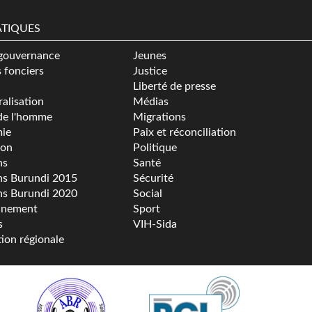
TIQUES
gouvernance
Jeunes
s fonciers
Justice
Liberté de presse
alisation
Médias
de l'homme
Migrations
ie
Paix et réconciliation
ion
Politique
ns
Santé
ns Burundi 2015
Sécurité
ns Burundi 2020
Social
nnement
Sport
s
VIH-Sida
tion régionale