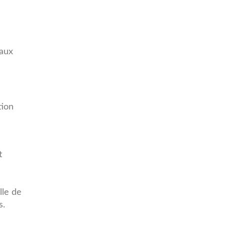
vaux
tion
t
lle de
s.