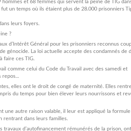
 hommes et 68 femmes qui servent la peine de TIG dan
l fut un temps où ils étaient plus de 28.000 prisonniers Tig
dans leurs foyers.
ine ?
aux d’Intérêt Général pour les prisonniers reconnus cou
de génocide. La loi actuelle accepte des condamnés de d
 faire ces TIG.
avail comme celui du Code du Travail avec des samedi et
 repos...
es, elles ont le droit de congé de maternité. Elles rentr
mpris du temps pour bien élever leurs nourrissons et rev
ne autre raison valable, il leur est appliqué la formule
n rentrant dans leurs familles.
s travaux d’autofinancement rémunérés de la prison, ont-