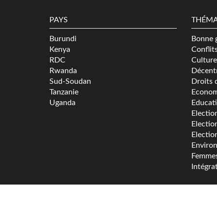
PAYS
THÉMA
Burundi
Bonne 
Kenya
Conflit
RDC
Culture
Rwanda
Décentr
Sud-Soudan
Droits 
Tanzanie
Econom
Uganda
Educat
Electio
Electio
Electio
Enviro
Femme
Intégra