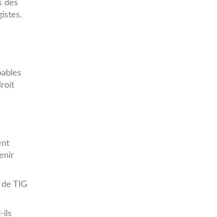
s des
istes.
pables
roit
ent
enir
 de TIG
ils