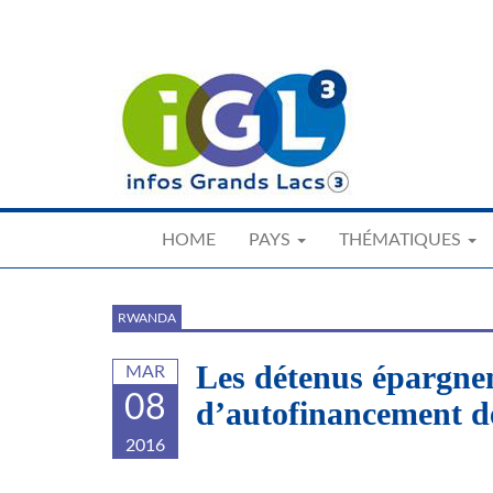
Skip
to
main
content
HOME
PAYS
THÉMATIQUES
RWANDA
Les détenus épargnen
MAR
08
d’autofinancement de
2016