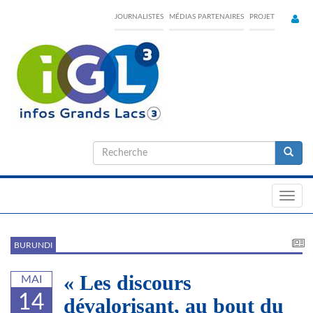
Skip
JOURNALISTES
MÉDIAS PARTENAIRES
PROJET
to
main
content
Formulaire
de
Recherche
recherche
Toggl
navig
BURUNDI
« Les discours
MAI
14
dévalorisant, au bout du