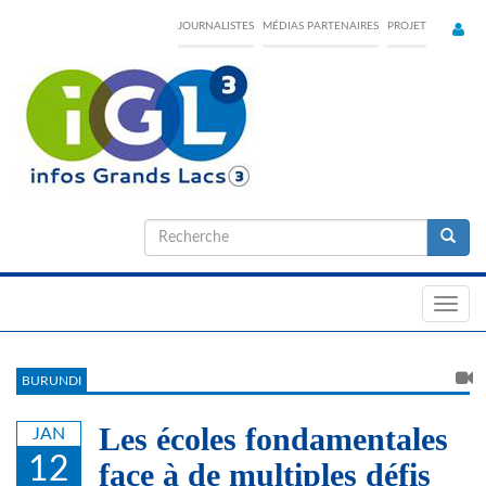
Skip
JOURNALISTES
MÉDIAS PARTENAIRES
PROJET
to
main
content
Formulaire
de
Recherche
recherche
Toggl
navig
BURUNDI
Les écoles fondamentales
JAN
12
face à de multiples défis