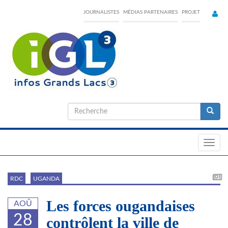
Skip
JOURNALISTES
MÉDIAS PARTENAIRES
PROJET
to
main
content
Formulaire
de
Recherche
recherche
Toggl
navig
RDC
UGANDA
Les forces ougandaises
AOÛ
28
contrôlent la ville de