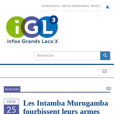
Skip
JOURNALISTES
MÉDIAS PARTENAIRES
PROJET
to
main
content
Formulaire
de
Recherche
recherche
Toggl
navig
BURUNDI
Les Intamba Murugamba
NOV
25
fourbissent leurs armes