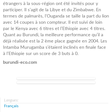
étrangers à la sous-région ont été invités pour y
participer. Il s’agit de la Libye et du Zimbabwe. En
termes de palmarès, l’Ouganda se taille la part du lion
avec 14 coupes à son compteur. Il est suivi de loin
par le Kenya avec 6 titres et l’Ethiopie avec 4 titres.
Quant au Burundi, la meilleure performance qu’il a
déjà réalisée est la 2 ème place gagnée en 2004. Les
Intamba Murugamba s’étaient inclinés en finale face
à l’Ethiopie sur un score de 3 buts à 0.
burundi-eco.com
gggggggggg.jpg
hhhh.jpg
Olivier Niyungeko alias Mutombola,
sélectionneur des Intamba Murugamba
Langues:
Français