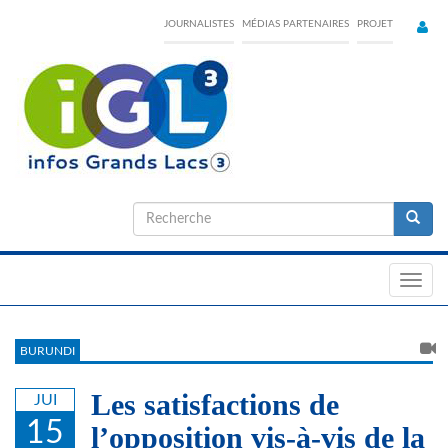
Skip
JOURNALISTES
MÉDIAS PARTENAIRES
PROJET
to
main
content
Formulaire
de
Recherche
recherche
Toggl
navig
BURUNDI
Les satisfactions de
JUI
15
l’opposition vis-à-vis de la