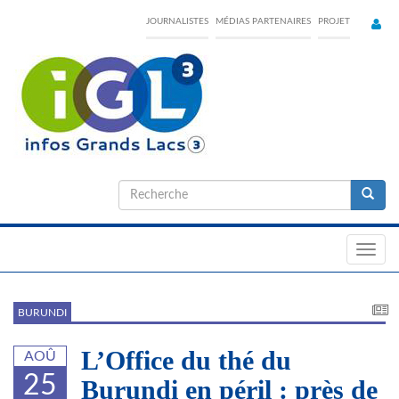
Skip
JOURNALISTES
MÉDIAS PARTENAIRES
PROJET
to
main
content
Formulaire
de
Recherche
recherche
Toggl
navig
BURUNDI
L’Office du thé du
AOÛ
25
Burundi en péril : près de