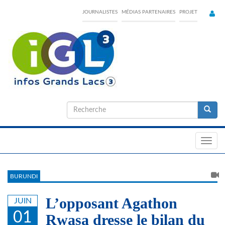
Skip
JOURNALISTES
MÉDIAS PARTENAIRES
PROJET
to
main
content
Formulaire
de
Recherche
recherche
Toggl
navig
BURUNDI
L’opposant Agathon
JUIN
01
Rwasa dresse le bilan du