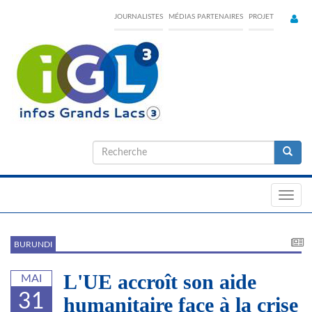
Skip
JOURNALISTES
MÉDIAS PARTENAIRES
PROJET
to
main
content
Formulaire
de
Recherche
recherche
Toggl
navig
BURUNDI
L'UE accroît son aide
MAI
31
humanitaire face à la crise