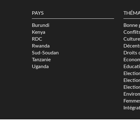
PAYS
THÉMA
Burundi
Bonne 
Kenya
Conflit
RDC
Culture
Rwanda
Décentr
Sud-Soudan
Droits 
Tanzanie
Econom
Uganda
Educat
Electio
Electio
Electio
Enviro
Femme
Intégra