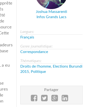
apprête
és
Joshua Massarenti
été
Infos Grands Lacs
 de
source
Langues:
Cette
Français
sadeurs
Genre journalistique:
 base
Correspondance
Thématiques:
L a eu
Droits de l'homme
,
Elections Burundi
2015
,
Politique
 se
sures
Partager
de
on