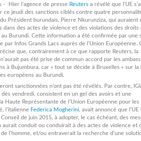
s - Hier l’agence de presse
Reuters
a révélé que l’UE s’
r ce jeudi des sanctions ciblés contre quatre personnalit
du Président burundais, Pierre Nkurunziza, qui auraient 
s dans des actes de violence et des violations des droits
au Burundi. Cette information a été confirmée par une 
e par Infos Grands Lacs auprès de l’Union Européenne. 
récise que, contrairement à ce que rapporte Reuters, la
 n’aurait pas été prise de commun accord par les ambas
s à Bujumbura, car « tout se décide à Bruxelles » sur la
tes européens au Burundi.
eront sanctionnées n’ont pas été révélés. Par contre, IG
s dès vendredi, consistent en un gel des avoirs et une
t, la Haute Représentante de l’Union Européenne pour les
é, l’italienne
Federica Mogherini
, avait annoncé que l’UE
u Conseil de juin 2015, à adopter, le cas échéant, des me
n aurait conduit ou conduirait à des actes de violence et 
s de l'homme, et/ou entraverait la recherche d'une soluti