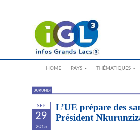
Skip
to
main
content
HOME
PAYS
THÉMATIQUES
BURUNDI
L’UE prépare des san
SEP
29
Président Nkurunziz
2015