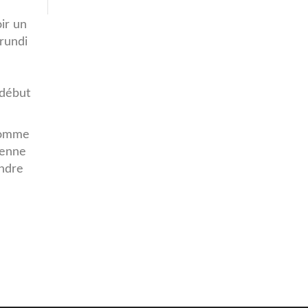
ir un
urundi
 début
 comme
renne
endre