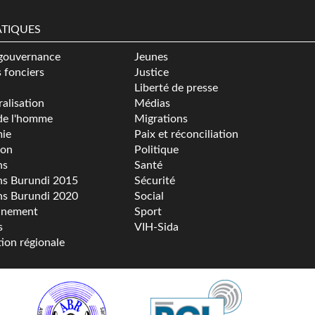
TIQUES
gouvernance
Jeunes
s fonciers
Justice
Liberté de presse
alisation
Médias
de l'homme
Migrations
ie
Paix et réconciliation
ion
Politique
ns
Santé
ns Burundi 2015
Sécurité
ns Burundi 2020
Social
nnement
Sport
s
VIH-Sida
tion régionale