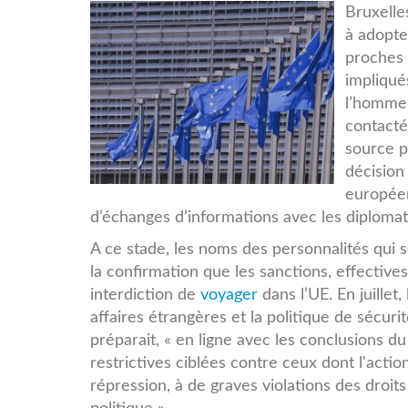
UE.jpg
Bruxelle
à adopte
proches 
impliqué
l’homme 
contacté
source p
décision
européen
d’échanges d’informations avec les diploma
A ce stade, les noms des personnalités qui s
la confirmation que les sanctions, effective
interdiction de
voyager
dans l’UE. En juille
affaires étrangères et la politique de sécurit
préparait, « en ligne avec les conclusions d
restrictives ciblées contre ceux dont l'actio
répression, à de graves violations des droit