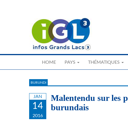
Skip
to
main
content
HOME
PAYS
THÉMATIQUES
BURUNDI
Malentendu sur les pa
JAN
14
burundais
2016