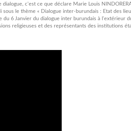
 ce dialogue, c'est ce que déclare Marie Louis NINDORERA
i sous le thème « Dialogue inter-burundais : Etat des lieu
 du 6 Janvier du dialogue inter burundais à l'extérieur 
sions religieuses et des représentants des institutions ét