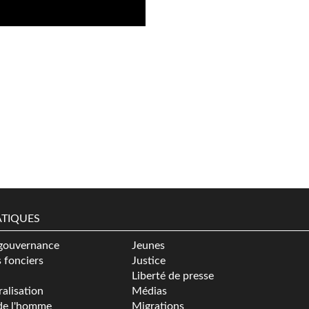
TIQUES
gouvernance
Jeunes
s fonciers
Justice
Liberté de presse
alisation
Médias
de l'homme
Migrations