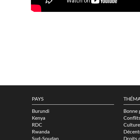
PAYS
THÉMA
Burundi
Bonne 
Kenya
Conflit
RDC
Culture
Rwanda
Décentr
Sud-Soudan
Droits 