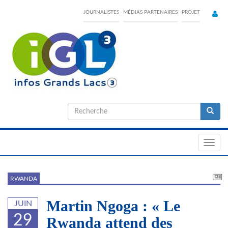
Skip
JOURNALISTES
MÉDIAS PARTENAIRES
PROJET
to
main
content
Formulaire
de
Recherche
recherche
Toggl
navig
RWANDA
Martin Ngoga : « Le
JUIN
29
Rwanda attend des