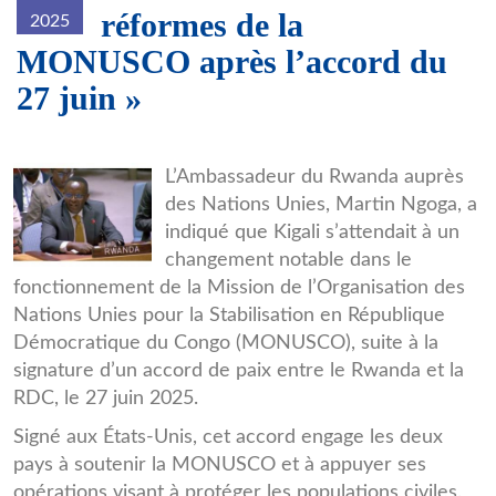
réformes de la
2025
MONUSCO après l’accord du
27 juin »
011c643459b6a76959938c23b64ad
L’Ambassadeur du Rwanda auprès
des Nations Unies, Martin Ngoga, a
indiqué que Kigali s’attendait à un
changement notable dans le
fonctionnement de la Mission de l’Organisation des
Nations Unies pour la Stabilisation en République
Démocratique du Congo (MONUSCO), suite à la
signature d’un accord de paix entre le Rwanda et la
RDC, le 27 juin 2025.
Signé aux États-Unis, cet accord engage les deux
pays à soutenir la MONUSCO et à appuyer ses
opérations visant à protéger les populations civiles.