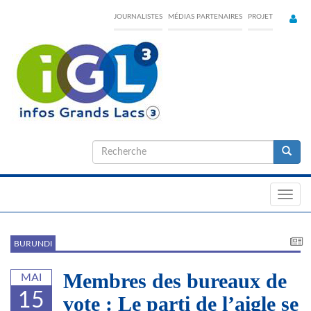
Skip
JOURNALISTES
MÉDIAS PARTENAIRES
PROJET
to
main
content
Formulaire
de
Recherche
recherche
Toggl
navig
BURUNDI
Membres des bureaux de
MAI
15
vote : Le parti de l’aigle se