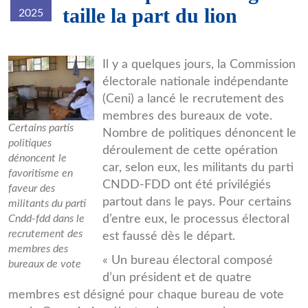
taille la part du lion
2025
Bureau-
Il y a quelques jours, la Commission
électorale nationale indépendante
de-
(Ceni) a lancé le recrutement des
vote-
membres des bureaux de vote.
Certains partis
2.jpg
Nombre de politiques dénoncent le
politiques
déroulement de cette opération
dénoncent le
car, selon eux, les militants du parti
favoritisme en
CNDD-FDD ont été privilégiés
faveur des
partout dans le pays. Pour certains
militants du parti
Cndd-fdd dans le
d’entre eux, le processus électoral
recrutement des
est faussé dès le départ.
membres des
« Un bureau électoral composé
bureaux de vote
d’un président et de quatre
membres est désigné pour chaque bureau de vote