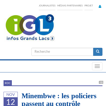
Skip
JOURNALISTES
MÉDIAS PARTENAIRES
PROJET
to
main
content
Formulaire
de
Recherche
recherche
Toggl
navig
RDC
Minembwe : les policiers
NOV
12
passent au contrôle