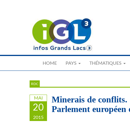
Skip
to
main
content
HOME
PAYS
THÉMATIQUES
RDC
Minerais de conflits.
MAI
20
Parlement européen e
2015