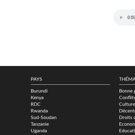
Interview_Santiago_Fisc
PAYS
THÉMA
Burundi
Bonne 
Kenya
Conflit
RDC
Culture
Rwanda
Décentr
Sud-Soudan
Droits 
Tanzanie
Econom
Uganda
Educat