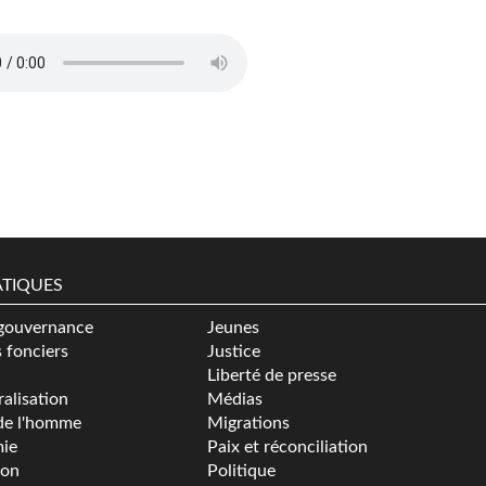
her_ONG_Minerais_du_Sang.mp3
TIQUES
gouvernance
Jeunes
s fonciers
Justice
Liberté de presse
alisation
Médias
de l'homme
Migrations
ie
Paix et réconciliation
ion
Politique