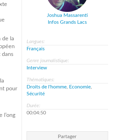
xte
Joshua Massarenti
ue
Infos Grands Lacs
 de la
Langues:
ropéen
Français
t dans
Genre journalistique:
Interview
Thématiques:
la
Droits de l'homme
,
Economie
,
nt pour
Sécurité
Durée:
00:04:50
e l’ong
Partager