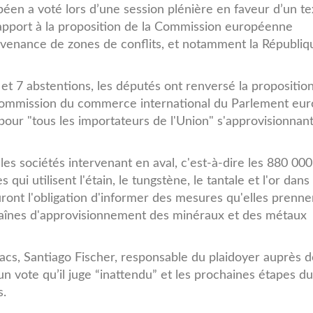
éen a voté lors d’une session plénière en faveur d’un te
rapport à la proposition de la Commission européenne
ovenance de zones de conflits, et notamment la Républiq
et 7 abstentions, les députés ont renversé la proposition
 commission du commerce international du Parlement eu
our "tous les importateurs de l'Union" s'approvisionnan
les sociétés intervenant en aval, c'est-à-dire les 880 000
qui utilisent l'étain, le tungstène, le tantale et l'or dans 
ront l'obligation d'informer des mesures qu'elles prenne
s chaînes d'approvisionnement des minéraux et des métaux
cs, Santiago Fischer, responsable du plaidoyer auprès d
’un vote qu’il juge “inattendu” et les prochaines étapes du
s.