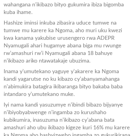
wahangana n’ikibazo bityo gukumira ibiza bigomba
kuba ihame.
Hashize iminsi inkuba zibasira uduce tumwe na
tumwe mu karere ka Ngoma, aho muri uku kwezi
kwa kanama yakubise urusengero rwa ADEPR
Nyamugali ahari hugamye abana biga mu rwunge
rw’amashuri rw’i Nyamugali abana 18 bahuye
n’ikibazo ariko ntawatakaje ubuzima.
Inama y’umutekano yaguye y’akarere ka Ngoma
kandi yagarutse no ku kibazo cy’abanyamahanga
n’abimukira batagira ikibaranga bityo bakaba baba
intandaro y’umutekano muke.
Iyi nama kandi yasuzumye n’ibindi bibazo bijyanye
n’ibiyobyabwenge n’ingamba zo kurushaho
kubikumira, inasuzuma n’ikibazo cy’abana bata
amashuri aho ubu ikibazo kigeze kuri 16% mu karere
ka Ngoma aho hashyizweho ingamba zo gukurikirana