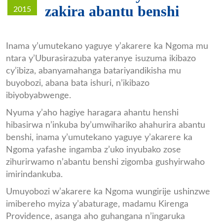
zakira abantu benshi
2015
NGOMA_district.png
Inama y’umutekano yaguye y’akarere ka Ngoma mu
ntara y’Uburasirazuba yateranye isuzuma ikibazo
cy’ibiza, abanyamahanga batariyandikisha mu
buyobozi, abana bata ishuri, n’ikibazo
ibiyobyabwenge.
Nyuma y’aho hagiye haragara ahantu henshi
hibasirwa n’inkuba by’umwihariko ahahurira abantu
benshi, inama y’umutekano yaguye y’akarere ka
Ngoma yafashe ingamba z’uko inyubako zose
zihurirwamo n’abantu benshi zigomba gushyirwaho
imirindankuba.
Umuyobozi w’akarere ka Ngoma wungirije ushinzwe
imibereho myiza y’abaturage, madamu Kirenga
Providence, asanga aho guhangana n’ingaruka