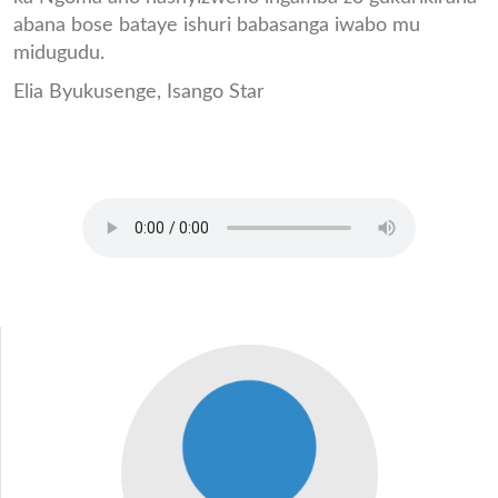
abana bose bataye ishuri babasanga iwabo mu
midugudu.
Elia Byukusenge, Isango Star
CLIP_ELIA_UMUTEKANO_N