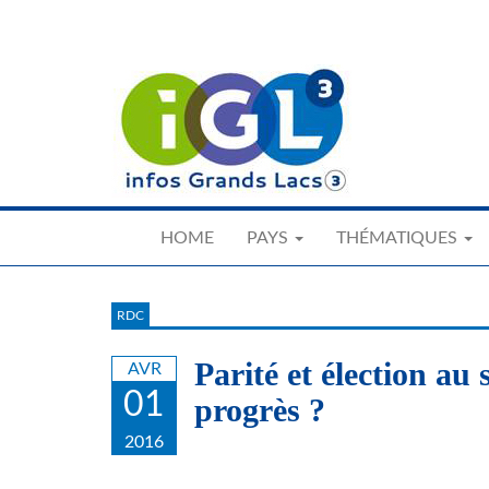
Skip
to
main
content
HOME
PAYS
THÉMATIQUES
RDC
Parité et élection au 
AVR
01
progrès ?
2016