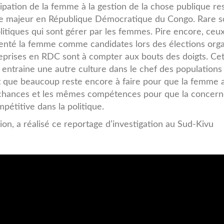
cipation de la femme à la gestion de la chose publique re
e majeur en République Démocratique du Congo. Rare so
olitiques qui sont gérer par les femmes. Pire encore, ceu
enté la femme comme candidates lors des élections org
eprises en RDC sont à compter aux bouts des doigts. Ce
n entraine une autre culture dans le chef des populations
 que beaucoup reste encore à faire pour que la femme a
hances et les mêmes compétences pour que la concerné
mpétitive dans la politique.
ion, a réalisé ce reportage d’investigation au Sud-Kivu