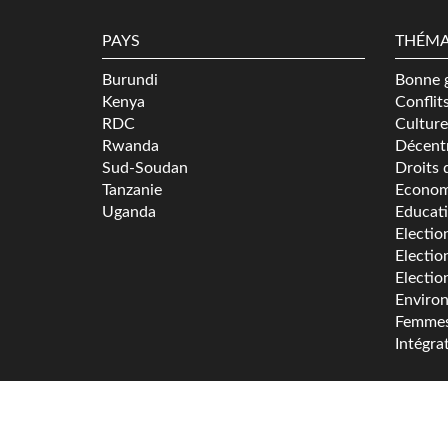
PAYS
THÉMA
Burundi
Bonne 
Kenya
Conflit
RDC
Culture
Rwanda
Décentr
Sud-Soudan
Droits 
Tanzanie
Econom
Uganda
Educat
Electio
Electio
Electio
Enviro
Femme
Intégra