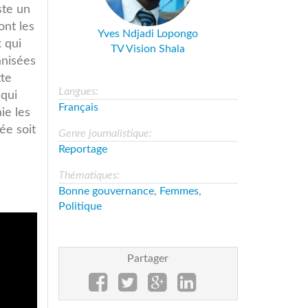
ste un
nt les
Yves Ndjadi Lopongo
x qui
TV Vision Shala
anisées
tte
Langues:
 qui
Français
ie les
e soit
Genre journalistique:
Reportage
Thématiques:
Bonne gouvernance
,
Femmes
,
Politique
Partager