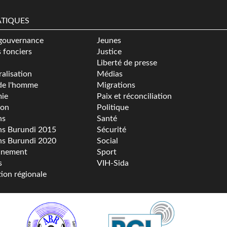
TIQUES
gouvernance
Jeunes
s fonciers
Justice
Liberté de presse
alisation
Médias
de l'homme
Migrations
ie
Paix et réconciliation
ion
Politique
ns
Santé
ns Burundi 2015
Sécurité
ns Burundi 2020
Social
nnement
Sport
s
VIH-Sida
tion régionale