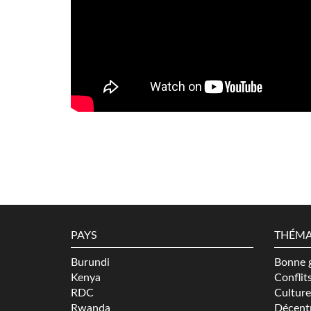
formés
pour
lutter
contre
les
malfaiteurs
PAYS
THÉMA
Burundi
Bonne 
Kenya
Conflit
RDC
Culture
Rwanda
Décentr