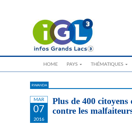
Skip
to
main
content
HOME
PAYS
THÉMATIQUES
RWANDA
Plus de 400 citoyens
MAR
07
contre les malfaiteur
2016