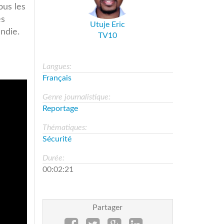
ous les
es
Utuje Eric
ndie.
TV10
Langues:
Français
Genre journalistique:
Reportage
Thématiques:
Sécurité
Durée:
00:02:21
Partager