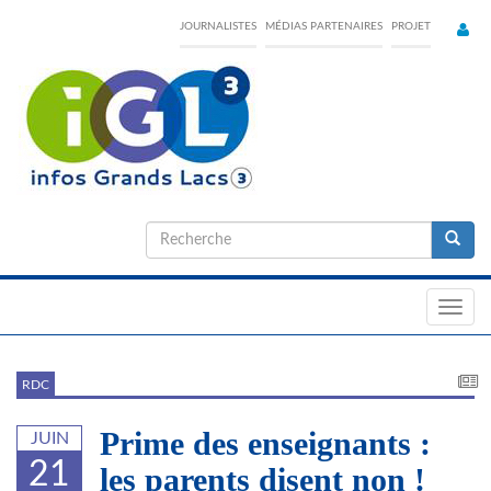
Skip
JOURNALISTES
MÉDIAS PARTENAIRES
PROJET
to
main
content
Formulaire
de
Recherche
recherche
Toggl
navig
RDC
Prime des enseignants :
JUIN
21
les parents disent non !