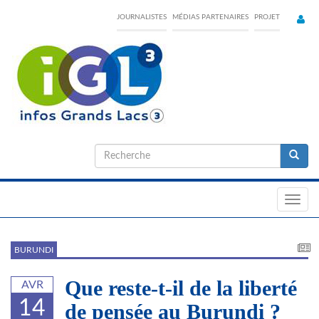
Skip
JOURNALISTES
MÉDIAS PARTENAIRES
PROJET
to
main
content
Formulaire
de
Recherche
recherche
Toggl
navig
BURUNDI
Que reste-t-il de la liberté
AVR
14
de pensée au Burundi ?