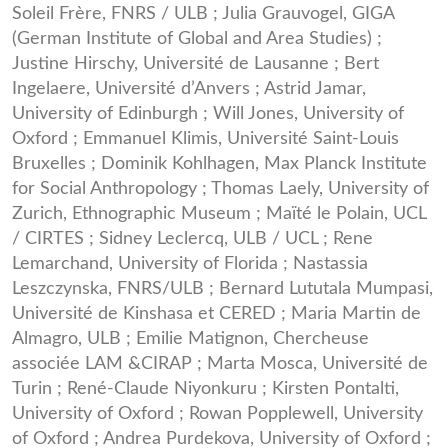
Soleil Frère, FNRS / ULB ; Julia Grauvogel, GIGA
(German Institute of Global and Area Studies) ;
Justine Hirschy, Université de Lausanne ; Bert
Ingelaere, Université d’Anvers ; Astrid Jamar,
University of Edinburgh ; Will Jones, University of
Oxford ; Emmanuel Klimis, Université Saint-Louis
Bruxelles ; Dominik Kohlhagen, Max Planck Institute
for Social Anthropology ; Thomas Laely, University of
Zurich, Ethnographic Museum ; Maïté le Polain, UCL
/ CIRTES ; Sidney Leclercq, ULB / UCL ; Rene
Lemarchand, University of Florida ; Nastassia
Leszczynska, FNRS/ULB ; Bernard Lututala Mumpasi,
Université de Kinshasa et CERED ; Maria Martin de
Almagro, ULB ; Emilie Matignon, Chercheuse
associée LAM &CIRAP ; Marta Mosca, Université de
Turin ; René-Claude Niyonkuru ; Kirsten Pontalti,
University of Oxford ; Rowan Popplewell, University
of Oxford ; Andrea Purdekova, University of Oxford ;