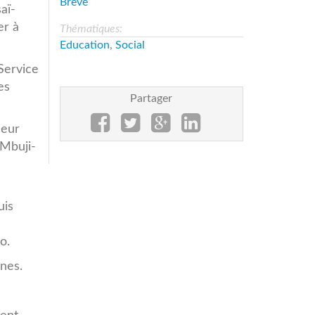
Brève
aï-
er à
Thématiques:
Education
,
Social
Service
es
Partager
leur
 Mbuji-
uis
o.
unes.