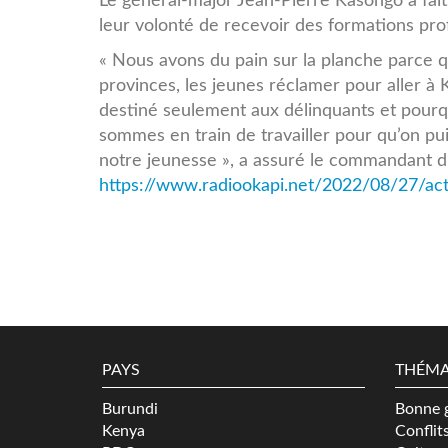
Le général-major Jean-Pierre Kasongo a fai
leur volonté de recevoir des formations pr
« Nous avons du pain sur la planche parce 
provinces, les jeunes réclamer pour aller à 
destiné seulement aux délinquants et pourq
sommes en train de travailler pour qu’on pui
notre jeunesse », a assuré le commandant du
https://www.radiookapi.net/2022/08/27/actu
PAYS
THÉMA
Burundi
Bonne 
Kenya
Conflit