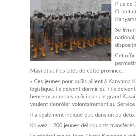
bitmap_500_nocrop_1_1_2
Plus de 
Oriental
Kul.jpg
Kanyama 
Se livra
national
disposit
Cet offi
permettr
Mayi et autres cités de cette province.
« Ces jeunes pour qu’ils aillent à Kanyama K
logistique. Ils doivent dormir où ? ils doiv
heureux au moins qu’ici dans le grand Kasaï,
veulent s’enrôler volontairement au Service 
Il a également indiqué que dans un ou deux m
Kolwezi : 200 jeunes délinquants transféré