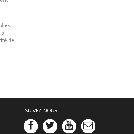
tent
al est
us
rité de
SUIVEZ-NOUS