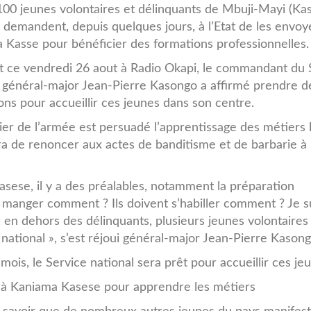
0210329142224324623-
100 jeunes volontaires et délinquants de Mbuji-Mayi (Kas
) demandent, depuis quelques jours, à l’Etat de les envoy
Kasse pour bénéficier des formations professionnelles.
nt ce vendredi 26 aout à Radio Okapi, le commandant du 
, général-major Jean-Pierre Kasongo a affirmé prendre d
ions pour accueillir ces jeunes dans son centre.
cier de l’armée est persuadé l’apprentissage des métiers 
a de renoncer aux actes de banditisme et de barbarie à
asese, il y a des préalables, notamment la préparation
ent manger comment ? Ils doivent s’habiller comment ? Je s
 en dehors des délinquants, plusieurs jeunes volontaires
national », s’est réjoui général-major Jean-Pierre Kasong
ois, le Service national sera prêt pour accueillir ces je
s à Kaniama Kasese pour apprendre les métiers