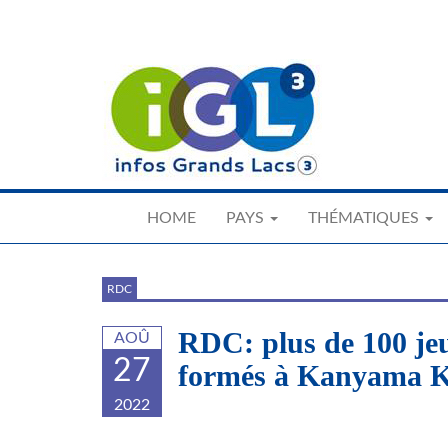
Skip
to
main
content
HOME
PAYS
THÉMATIQUES
RDC
RDC: plus de 100 je
AOÛ
27
formés à Kanyama K
2022