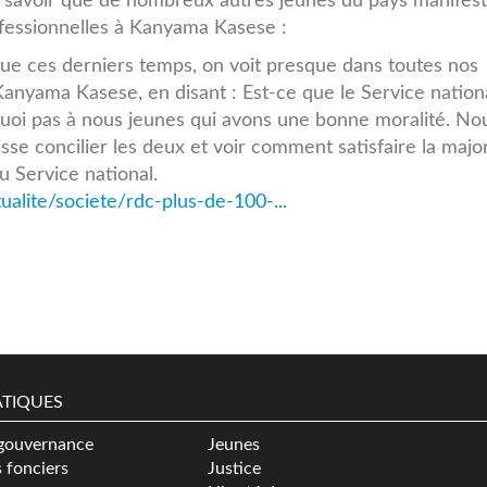
t savoir que de nombreux autres jeunes du pays manifes
ofessionnelles à Kanyama Kasese :
que ces derniers temps, on voit presque dans toutes nos
Kanyama Kasese, en disant : Est-ce que le Service nation
uoi pas à nous jeunes qui avons une bonne moralité. No
sse concilier les deux et voir comment satisfaire la majo
 Service national.
alite/societe/rdc-plus-de-100-...
TIQUES
gouvernance
Jeunes
s fonciers
Justice