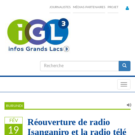
Skip
JOURNALISTES
MÉDIAS PARTENAIRES
PROJET
to
main
content
Formulaire
de
Recherche
recherche
Toggl
navig
BURUNDI
Réouverture de radio
FÉV
19
Isanganiro et la radio télé