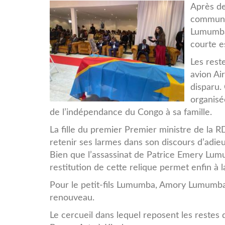
bitmap_500_nocrop_1_1
Après de
communau
Lumumba 
courte e
Les rest
avion Ai
disparu.
organisé
de l’indépendance du Congo à sa famille.
La fille du premier Premier ministre de la 
retenir ses larmes dans son discours d’adieu
Bien que l’assassinat de Patrice Emery Lumu
restitution de cette relique permet enfin à la
Pour le petit-fils Lumumba, Amory Lumumba,
renouveau.
Le cercueil dans lequel reposent les reste