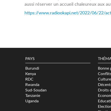
aussi réserver un accueil chaleureux aux aut
https://www.radiookapi.net/2022/06/22/actua
PAYS
THÉMA
Burundi
Bonne 
Kenya
Conflit
RDC
Culture
Rwanda
Décentr
Sud-Soudan
Droits 
Tanzanie
Econom
Uganda
Educat
Electio