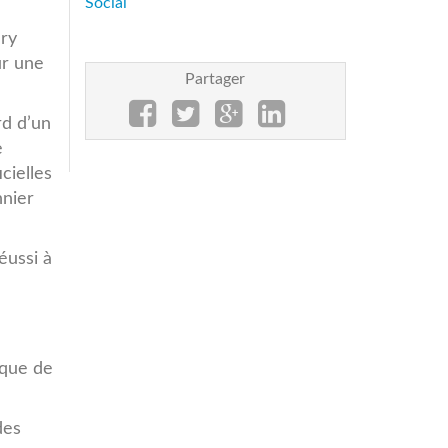
Social
XEAAX5Lw.jpg
ery
ur une
Partager
rd d’un
e
cielles
nnier
éussi à
ique de
des