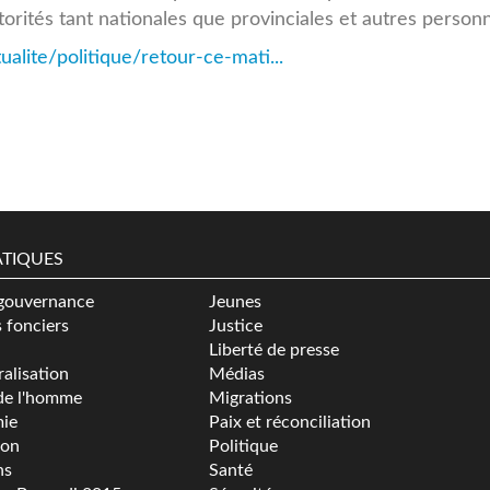
orités tant nationales que provinciales et autres personn
lite/politique/retour-ce-mati...
TIQUES
gouvernance
Jeunes
s fonciers
Justice
Liberté de presse
alisation
Médias
de l'homme
Migrations
ie
Paix et réconciliation
ion
Politique
ns
Santé