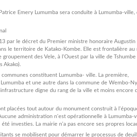
e Patrice Emery Lumumba sera conduite à Lumumba-ville, 
nal
013 par le décret du Premier ministre honoraire Augustin
s le territoire de Katako-Kombe. Elle est frontalière au
e groupement des Vele, à l'Ouest par la ville de Tshumbe
s Akako).
ux communes constituent Lumumba- ville. La première,
re Lumumba et une autre dans la commune de Wembo-N
frastructure digne du rang de la ville et moins encore d
nt placées tout autour du monument construit à l'époqu
. Aucune administration n'est opérationnelle à Lumumba-vi
as été investies. La mairie n'a pas encore ses propres loca
itants se mobilisent pour démarrer le processus de deuil