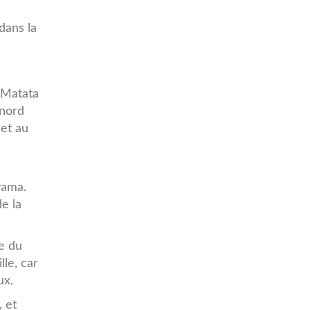
dans la
 Matata
 nord
 et au
yama.
e la
e du
lle, car
ux.
, et