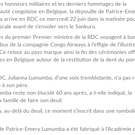
_20220622063640222891_FVyg4oW
s honneurs militaires et les derniers hommages de la
té congolaise en Belgique, la dépouille de Patrice-Em
arrive en RDC ce mercredi 22 juin dans la matinée po
scale avant de s’envoler vers le Sankuru.
es du premier Premier ministre de la RDC voyagent à bo
rbus de la compagnie Congo Airways à l’effigie de l’illustr
 Ce retour au pays marque ainsi la fin des cérémonies offi
es en Belgique autour de la restitution de la dent du pio
RDC, Julianna Lumumba, d’une voix tremblotante, n'a pas r
 à son père.
mba reste non élucidé 60 ans après, a-t-elle indiqué, la
 famille de faire son deuil.
 au-delà du deuil, ce moment s’inscrit dans une symbol
s de Patrice-Emery Lumumba a été fabriqué à l’Académie 