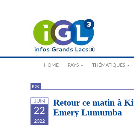
Skip
to
main
content
HOME
PAYS
THÉMATIQUES
RDC
Retour ce matin à Ki
JUIN
22
Emery Lumumba
2022