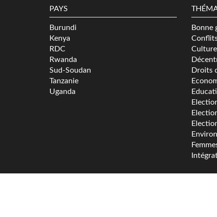
PAYS
THÉMA
Burundi
Bonne 
Kenya
Conflit
RDC
Culture
Rwanda
Décentr
Sud-Soudan
Droits 
Tanzanie
Econom
Uganda
Educat
Electio
Electio
Electio
Enviro
Femme
Intégra