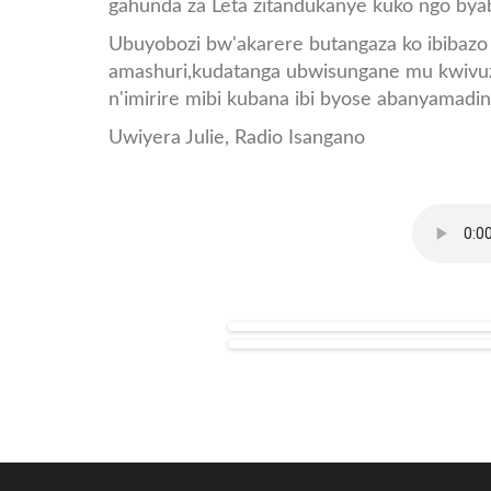
gahunda za Leta zitandukanye kuko ngo bya
Ubuyobozi bw'akarere butangaza ko ibibazo 
amashuri,kudatanga ubwisungane mu kwivuza
n'imirire mibi kubana ibi byose abanyamad
Uwiyera Julie, Radio Isangano
INKURU_UBUFATANYE
karongi2.jpg
karongi1.jpg