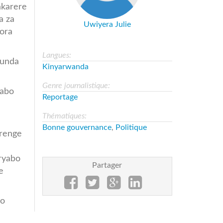
akarere
a za
Uwiyera Julie
kora
Langues:
hunda
Kinyarwanda
Genre journalistique:
babo
Reportage
Thématiques:
Bonne gouvernance
,
Politique
urenge
ryabo
Partager
e
go