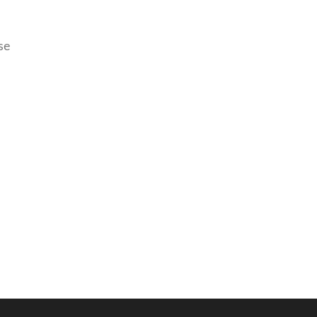
se
E.mp3