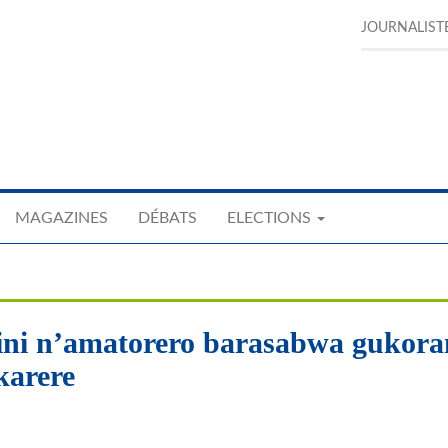
JOURNALIST
MAGAZINES
DÉBATS
ELECTIONS
ini n’amatorero barasabwa gukora
karere