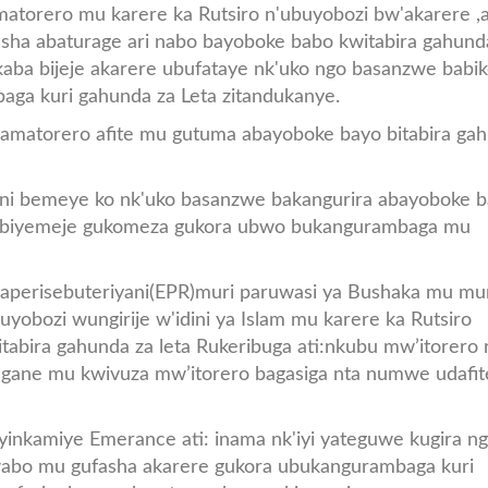
atorero mu karere ka Rutsiro n'ubuyobozi bw'akarere ,
asha abaturage ari nabo bayoboke babo kwitabira gahund
aba bijeje akarere ubufataye nk'uko ngo basanzwe babi
ga kuri gahunda za Leta zitandukanye.
'amatorero afite mu gutuma abayoboke bayo bitabira ga
ini bemeye ko nk'uko basanzwe bakangurira abayoboke 
e biyemeje gukomeza gukora ubwo bukangurambaga mu
baperisebuteriyani(EPR)muri paruwasi ya Bushaka mu m
bozi wungirije w'idini ya Islam mu karere ka Rutsiro
tabira gahunda za leta Rukeribuga ati:nkubu mw’itorero 
gane mu kwivuza mw’itorero bagasiga nta numwe udafit
nkamiye Emerance ati: inama nk'iyi yateguwe kugira n
abo mu gufasha akarere gukora ubukangurambaga kuri