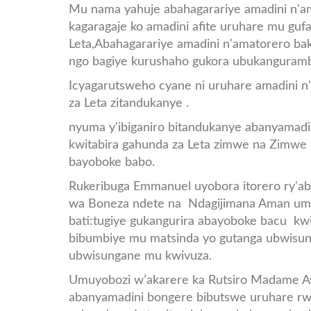
karongi2.jpg
Mu nama yahuje abahagarariye amadini n'am
kagaragaje ko amadini afite uruhare mu guf
Leta,Abahagarariye amadini n'amatorero bak
ngo bagiye kurushaho gukora ubukanguramba
Icyagarutsweho cyane ni uruhare amadini n
za Leta zitandukanye .
nyuma y'ibiganiro bitandukanye abanyamad
kwitabira gahunda za Leta zimwe na Zimw
bayoboke babo.
Rukeribuga Emmanuel uyobora itorero ry'a
wa Boneza ndete na Ndagijimana Aman umuyo
bati:tugiye gukangurira abayoboke bacu kwi
bibumbiye mu matsinda yo gutanga ubwisun
ubwisungane mu kwivuza.
Umuyobozi w’akarere ka Rutsiro Madame Ayi
abanyamadini bongere bibutswe uruhare rw