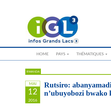
Skip
to
main
content
HOME
PAYS
THÉMATIQUES
RWANDA
Rutsiro: abanyamad
MAI
12
n’ubuyobozi bwako 
2016