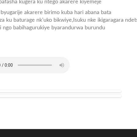
bafasha kugera ku ntego akarere kiyemeje
byugarije akarere birimo kuba hari abana bata
 ku baturage nk'uko bikwiye,Isuku nke ikigaragara ndet
ini ngo babihagurukiye byarandurwa burundu
_BWABANYAMADINI_BY_JULI