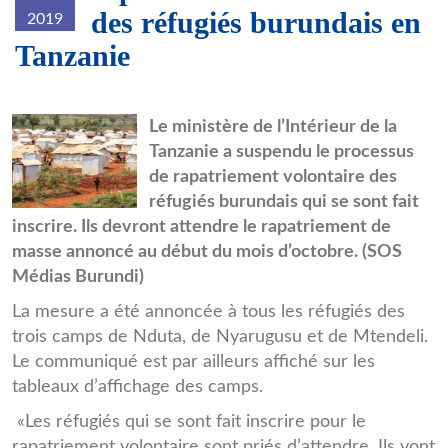
des réfugiés burundais en
2019
Tanzanie
20170302_art_tanzania_refugee
Le ministère de l’Intérieur de la
Tanzanie a suspendu le processus
810x280.jpg
de rapatriement volontaire des
réfugiés burundais qui se sont fait
inscrire. Ils devront attendre le rapatriement de
masse annoncé au début du mois d’octobre. (SOS
Médias Burundi)
La mesure a été annoncée à tous les réfugiés des
trois camps de Nduta, de Nyarugusu et de Mtendeli.
Le communiqué est par ailleurs affiché sur les
tableaux d’affichage des camps.
«Les réfugiés qui se sont fait inscrire pour le
rapatriement volontaire sont priés d’attendre. Ils vont