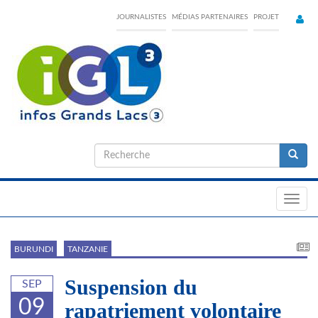
Skip
JOURNALISTES
MÉDIAS PARTENAIRES
PROJET
to
main
content
Formulaire
de
Recherche
recherche
Toggl
navig
BURUNDI
TANZANIE
Suspension du
SEP
09
rapatriement volontaire