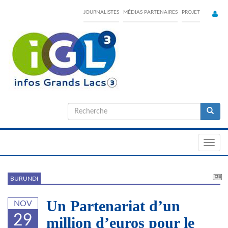
Skip
JOURNALISTES
MÉDIAS PARTENAIRES
PROJET
to
main
content
Formulaire
de
Recherche
recherche
Toggl
navig
BURUNDI
Un Partenariat d’un
NOV
29
million d’euros pour le