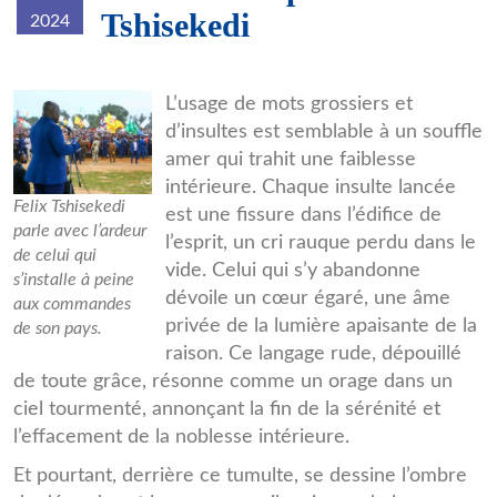
Tshisekedi
2024
afel-
L’usage de mots grossiers et
d’insultes est semblable à un souffle
a1f5d.jpg
amer qui trahit une faiblesse
intérieure. Chaque insulte lancée
Felix Tshisekedi
est une fissure dans l’édifice de
parle avec l’ardeur
l’esprit, un cri rauque perdu dans le
de celui qui
vide. Celui qui s’y abandonne
s’installe à peine
dévoile un cœur égaré, une âme
aux commandes
privée de la lumière apaisante de la
de son pays.
raison. Ce langage rude, dépouillé
de toute grâce, résonne comme un orage dans un
ciel tourmenté, annonçant la fin de la sérénité et
l’effacement de la noblesse intérieure.
Et pourtant, derrière ce tumulte, se dessine l’ombre