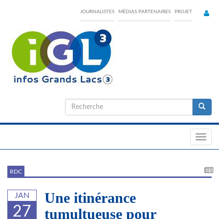
Skip
JOURNALISTES
MÉDIAS PARTENAIRES
PROJET
to
main
content
Formulaire
de
Recherche
recherche
Toggl
navig
RDC
Une itinérance
JAN
27
tumultueuse pour