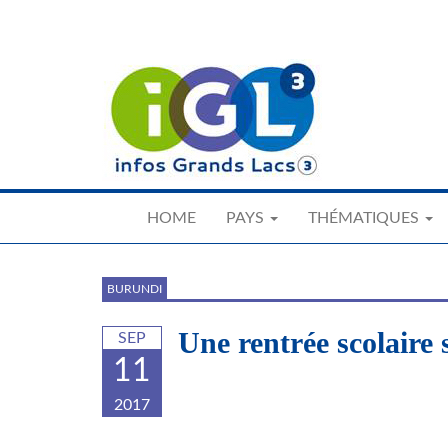
Skip
to
main
content
HOME
PAYS
THÉMATIQUES
BURUNDI
Une rentrée scolaire
SEP
11
2017