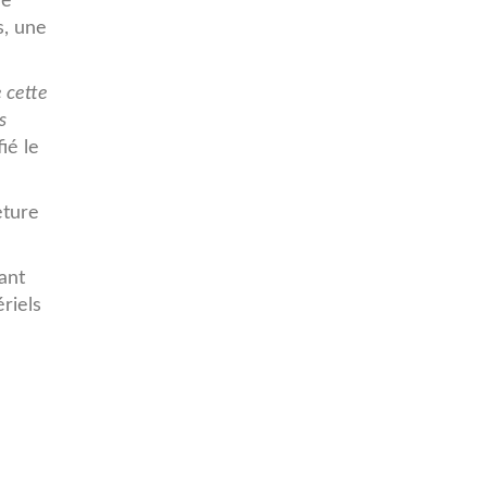
de
s, une
e cette
s
ié le
eture
ant
riels