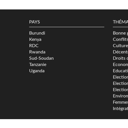
PAYS
THÉMA
Burundi
Bonne 
Kenya
Conflit
RDC
Culture
Rwanda
Décentr
Sud-Soudan
Droits 
Tanzanie
Econom
Uganda
Educat
Electio
Electio
Electio
Enviro
Femme
Intégra