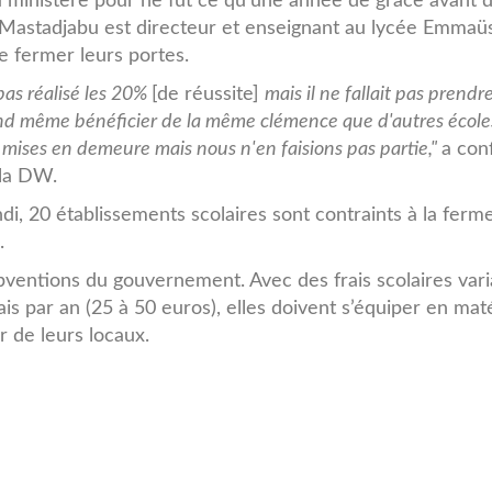
u ministère pour ne fut ce qu'une année de grâce avant 
a Mastadjabu est directeur et enseignant au lycée Emmaü
e fermer leurs portes.
pas réalisé les 20%
[de réussite]
mais il ne fallait pas prendr
and même bénéficier de la même clémence que d'autres école
té mises en demeure mais nous n'en faisions pas partie,"
a conf
 la DW.
di, 20 établissements scolaires sont contraints à la ferm
.
bventions du gouvernement. Avec des frais scolaires vari
is par an (25 à 50 euros), elles doivent s’équiper en maté
r de leurs locaux.