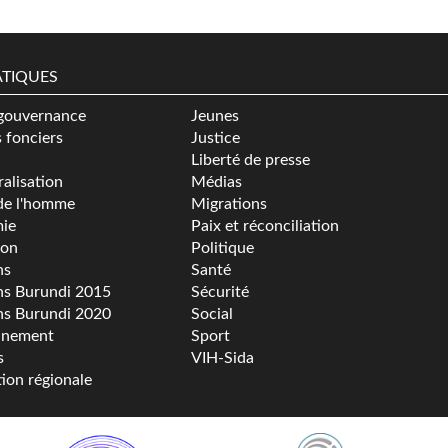
TIQUES
gouvernance
Jeunes
s fonciers
Justice
Liberté de presse
alisation
Médias
de l'homme
Migrations
ie
Paix et réconciliation
ion
Politique
ns
Santé
ns Burundi 2015
Sécurité
ns Burundi 2020
Social
nnement
Sport
s
VIH-Sida
tion régionale