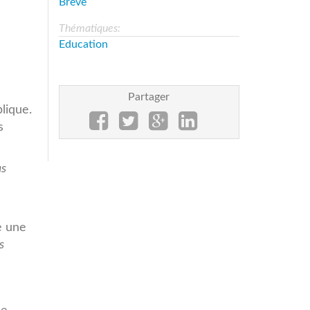
Brève
Thématiques:
Education
Partager
lique.
s
as
e une
s