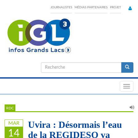
Skip
JOURNALISTES
MÉDIAS PARTENAIRES
PROJET
to
main
content
Formulaire
de
Recherche
recherche
Toggl
navig
RDC
Uvira : Désormais l’eau
MAR
14
de la REGIDESO va