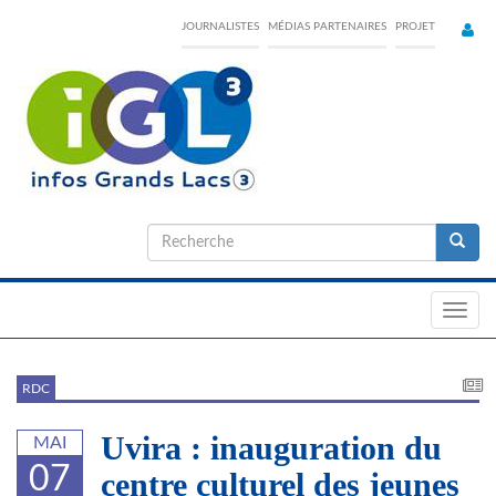
Skip
JOURNALISTES
MÉDIAS PARTENAIRES
PROJET
to
main
content
Formulaire
de
Recherche
recherche
Toggl
navig
RDC
Uvira : inauguration du
MAI
07
centre culturel des jeunes